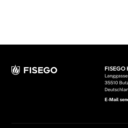
FISEGO 
Langgasse
35510 But
Deutschla
E-Mail se