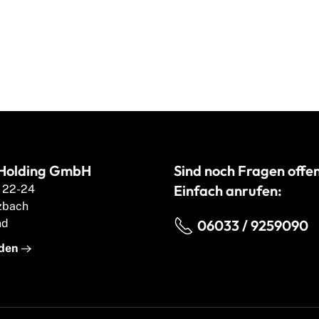
Holding GmbH
Sind noch Fragen offe
Einfach anrufen:
 22-24
zbach
nd
06033 / 9259090
nden